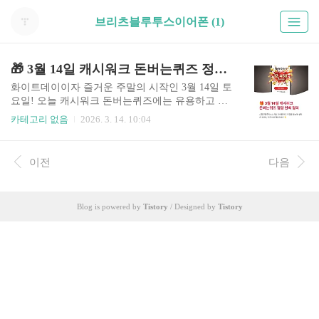
브리츠블루투스이어폰 (1)
🎁 3월 14일 캐시워크 돈버는퀴즈 정답 완벽 정리(소휘 푸룬구미 & 브리츠 이어폰)
화이트데이이자 즐거운 주말의 시작인 3월 14일 토
요일! 오늘 캐시워크 돈버는퀴즈에는 유용하고 달
콤한 퀴즈들이 쏟아졌습니다.기분 좋은 아침, 선착
카테고리 없음
2026. 3. 14. 10:04
순으로 빠르게 소진되는 포인트를 놓칠 수는 없겠
죠? 소휘 푸룬구미와 브리츠 블루투스 이어폰 관련
퀴즈 정답을 한눈에 보기 쉽게 정리해 드립니다. 지
이전
다음
체 없이 확인하고 포인트 싹쓸이에 도전해 보세요!
🍇 1. 소휘 푸룬구미 브랜드데이 퀴즈 정답요즘 장
건강과 이너뷰티를 위해 푸룬을 챙겨 드시는 분들
Blog is powered by
Tistory
/ Designed by
Tistory
이 많습니다. 특히 마시는 주스를 넘어 간편하게 씹
어먹을 수 있는 구미 형태가 인기인데요.이번 소휘
브랜드데이 맞이 퀴즈에서는 푸룬의 영양을 듬뿍
담아냈다는 점을 강조하는 초성 힌트 'ㄱㄴㅊ'이 출
제되었습니다.정답: 고농축입 심심할 때 건강한 간
식으로 즐기기 좋은 제품이니..